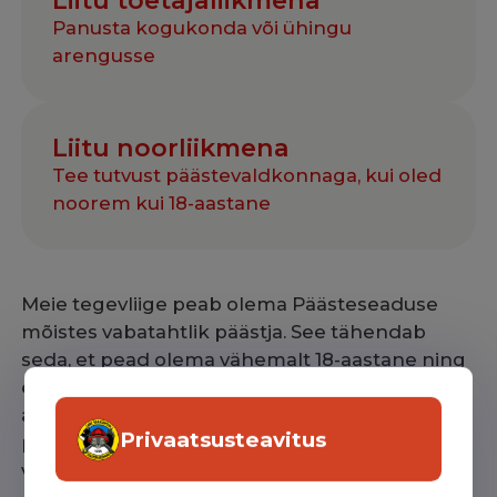
Liitu toetajaliikmena
Panusta kogukonda või ühingu
arengusse
Liitu noorliikmena
Tee tutvust päästevaldkonnaga, kui oled
noorem kui 18-aastane
Meie tegevliige peab olema Päästeseaduse
mõistes vabatahtlik päästja. See tähendab
seda, et pead olema vähemalt 18-aastane ning
ennetustöös osalemiseks läbinud vähemalt I
astme vabatahtliku päästja õppe ning otsestes
Privaatsusteavitus
päästetöödes osalemiseks II astme
vabatahtliku päästja õppe.