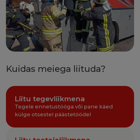
Kuidas meiega liituda?
Liitu tegevliikmena
Tegele ennetustööga või pane käed
külge otsestel päästetöödel