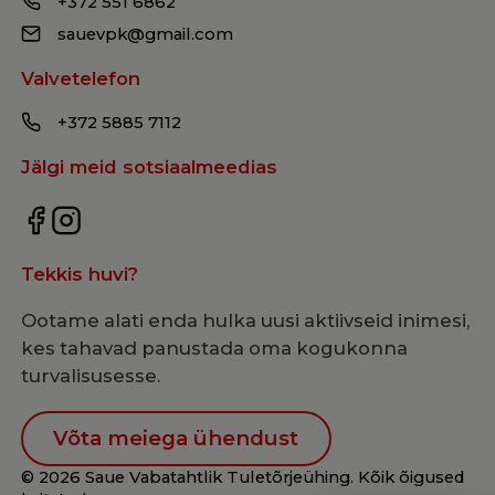
+372 551 6862
sauevpk@gmail.com
Valvetelefon
+372 5885 7112
Jälgi meid sotsiaalmeedias
Tekkis huvi?
Ootame alati enda hulka uusi aktiivseid inimesi,
kes tahavad panustada oma kogukonna
turvalisusesse.
Võta meiega ühendust
© 2026 Saue Vabatahtlik Tuletõrjeühing. Kõik õigused