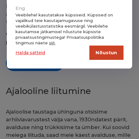
Meie oleme muidugi sulle igati toeks ning
Eng
aitame sind alates su esimesest mõttest
Veebilehel kasutatakse küpsiseid. Küpsised on
vajalikud teie kasutajamugavuse ning
vabatahtlikuks päästjaks saamisel.
veebikülastusstatistika eesmärgil. Veebilehe
kasutamise jätkamisel nõustute küpsiste
Vabatahtlike päästjate õpet korraldab
privaatsustingimustega! Privaatsuspoliitika
Päästeamet
!
tingimusi näete
siit
.
Halda sätteid
Nõustun
Loe lähemalt
Ajalooline liitumine
Ajaloolise taustaga ühinguna otsisime
arhiiviavarustest välja vana, 1930ndatest pärit,
avalduse ning trükkisime ta ümber. Kui soovid
meiega liituda, saad meie käest avalduse, mille