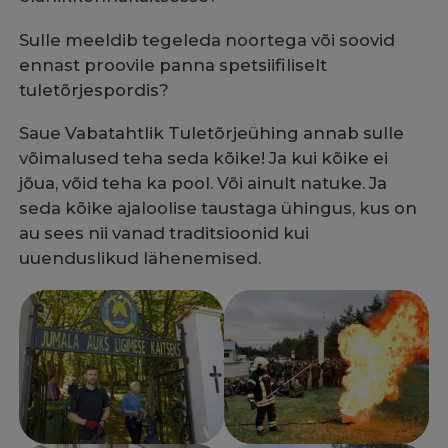
Sulle meeldib tegeleda noortega või soovid
ennast proovile panna spetsiifiliselt
tuletõrjespordis?
Saue Vabatahtlik Tuletõrjeühing annab sulle
võimalused teha seda kõike! Ja kui kõike ei
jõua, võid teha ka pool. Või ainult natuke. Ja
seda kõike ajaloolise taustaga ühingus, kus on
au sees nii vanad traditsioonid kui
uuenduslikud lähenemised.