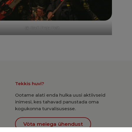
@ Kadi Freja Felt
Tekkis huvi?
Ootame alati enda hulka uusi aktiivseid
inimesi, kes tahavad panustada oma
kogukonna turvalisusesse.
Võta meiega ühendust