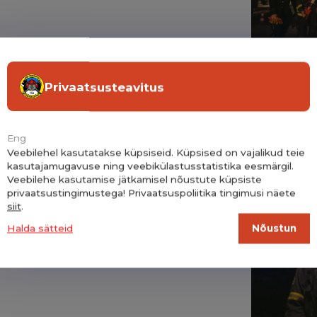
tuse tagamine
Privaatsusteavitus
tust erinevatel üritustel, näiteks
pordivõistlused jne. Pakume ka terviklahendusi
@ Ka
 kaasame ise vajalikud partnerid tagamaks
Eng
võimekus.
Veebilehel kasutatakse küpsiseid. Küpsised on vajalikud teie
kasutajamugavuse ning veebikülastusstatistika eesmärgil.
Veebilehe kasutamise jätkamisel nõustute küpsiste
ublu x NEXUS – kõrvetab
;
privaatsustingimustega! Privaatsuspoliitika tingimusi näete
siit
.
Nõustun
Halda sätteid