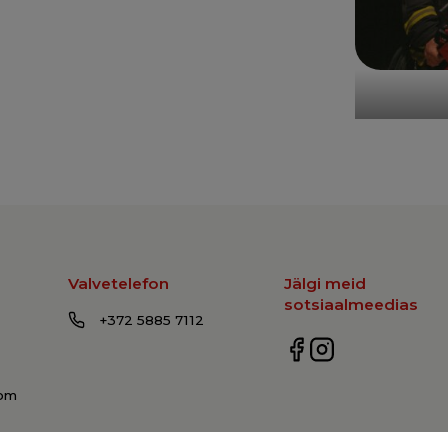
Valvetelefon
Jälgi meid
sotsiaalmeedias
+372 5885 7112
com