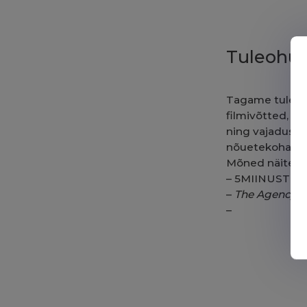
Tuleohu
Tagame tuleohu
filmivõtted, s
ning vajadusel
nõuetekohane 
Mõned näited:
–
5MIINUST x n
–
The Agency
–