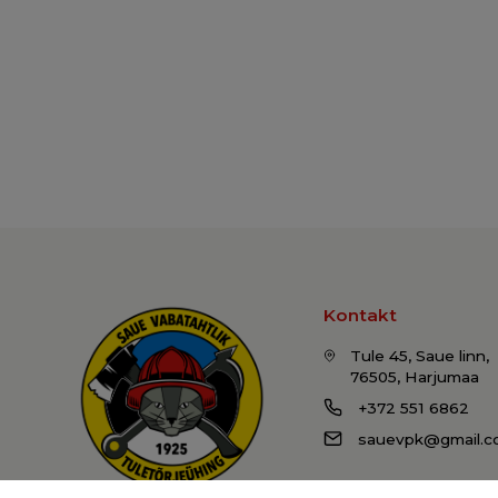
Kontakt
Tule 45, Saue linn,
76505, Harjumaa
+372 551 6862
sauevpk@gmail.