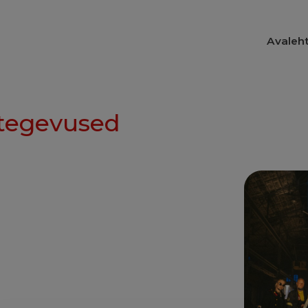
Avaleh
tegevused