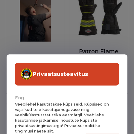
Patron Flame
Kodunõustamine
Fighter
46,95
€
Privaatsusteavitus
Vaata
Vaata
Eng
Veebilehel kasutatakse küpsiseid. Küpsised on
vajalikud teie kasutajamugavuse ning
veebikülastusstatistika eesmärgil. Veebilehe
kasutamise jätkamisel nõustute küpsiste
privaatsustingimustega! Privaatsuspoliitika
tingimusi näete
siit
.