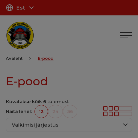
Est
Avaleht
E-pood
E-pood
Kuvatakse kõik 6 tulemust
Näita lehel:
12
24
36
Vaikimisi järjestus