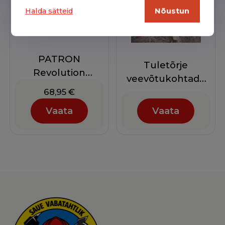
Halda sätteid
Nõustun
PATRON
Tuletõrje
Revolution
veevõtukohtade
lühikese käisega
kontroll ja
68,95
€
katsetamine
Vaata
Vaata