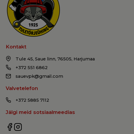
Kontakt
Tule 45, Saue linn, 76505, Harjumaa
+372 551 6862
sauevpk@gmail.com
Valvetelefon
+372 5885 7112
Jälgi meid sotsiaalmeedias