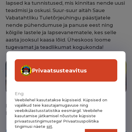
lapsed ka tunnistused, mis kinnitas nende uusi
teadmisi ja oskusi. Suur-suur aitäh Saue
Vabatahtliku Tuletõrjeühingu päästjatele
nende pühendumuse ja panuse eest ning
kõigile lastele ja lapsevanematele, kes selle
aasta jooksul kaasa lõid. Üheskoos loome
tugevamat ja teadlikumat kogukonda!
Privaatsusteavitus
Eng
Veebilehel kasutatakse küpsiseid. Küpsised on
Kersti Puusepp
vajalikud teie kasutajamugavuse ning
veebikülastusstatistika eesmärgil. Veebilehe
Lapsevanem
kasutamise jätkamisel nõustute küpsiste
privaatsustingimustega! Privaatsuspoliitika
tingimusi näete
siit
.
Huvitavat lugemist