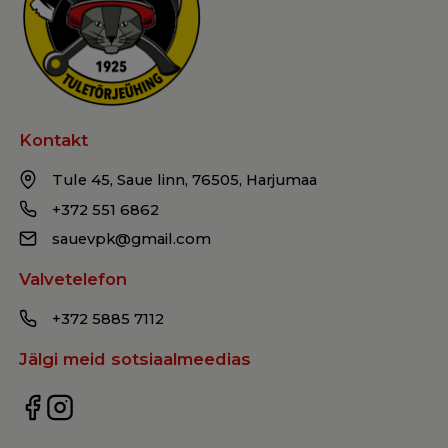
Kontakt
Tule 45, Saue linn, 76505, Harjumaa
+372 551 6862
sauevpk@gmail.com
Valvetelefon
+372 5885 7112
Jälgi meid sotsiaalmeedias