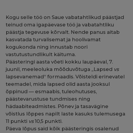
Kogu selle töö on Saue vabatahtlikud päästjad
teinud oma igapäevase töö ja vabatahtliku
päästja tegevuse kõrvalt. Nende panus aitab
kasvatada turvalisemat ja hoolivamat
kogukonda ning innustab noori
vastutustundlikult käituma.
Päästeringi aasta võeti kokku laupäeval, 7.
juunil, meeleoluka mõõduvõtuga „Lapsed
vs
lapsevanemad“ formaadis. Võisteldi erinevatel
teemadel, mida lapsed olid aasta jooksul
õppinud — esmaabis, tuleohutuses,
päästevarustuse tundmises ning
hädaabiteadmistes. Põnev ja tasavägine
võistlus lõppes napilt laste kasuks tulemusega
11 punkti
vs
10,5 punkti.
Päeva lõpus said kõik päästeringis osalenud