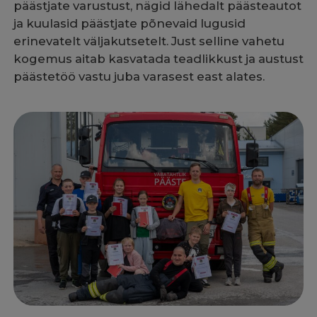
päästjate varustust, nägid lähedalt päästeautot
ja kuulasid päästjate põnevaid lugusid
erinevatelt väljakutsetelt. Just selline vahetu
kogemus aitab kasvatada teadlikkust ja austust
päästetöö vastu juba varasest east alates.