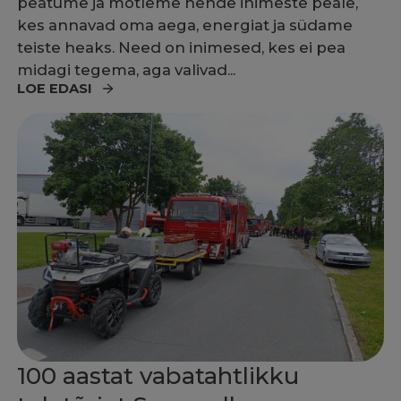
peatume ja mõtleme nende inimeste peale,
kes annavad oma aega, energiat ja südame
teiste heaks. Need on inimesed, kes ei pea
midagi tegema, aga valivad...
LOE EDASI
100 aastat vabatahtlikku