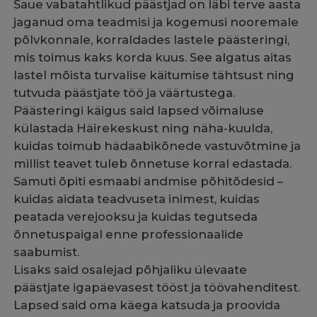
Saue vabatahtlikud päästjad on läbi terve aasta
jaganud oma teadmisi ja kogemusi nooremale
põlvkonnale, korraldades lastele päästeringi,
mis toimus kaks korda kuus. See algatus aitas
lastel mõista turvalise käitumise tähtsust ning
tutvuda päästjate töö ja väärtustega.
Päästeringi käigus said lapsed võimaluse
külastada Häirekeskust ning näha-kuulda,
kuidas toimub hädaabikõnede vastuvõtmine ja
millist teavet tuleb õnnetuse korral edastada.
Samuti õpiti esmaabi andmise põhitõdesid –
kuidas aidata teadvuseta inimest, kuidas
peatada verejooksu ja kuidas tegutseda
õnnetuspaigal enne professionaalide
saabumist.
Lisaks said osalejad põhjaliku ülevaate
päästjate igapäevasest tööst ja töövahenditest.
Lapsed said oma käega katsuda ja proovida