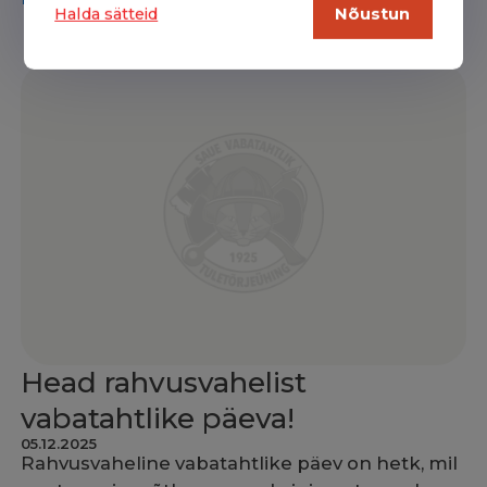
Halda sätteid
Nõustun
Head rahvusvahelist
vabatahtlike päeva!
05.12.2025
Rahvusvaheline vabatahtlike päev on hetk, mil