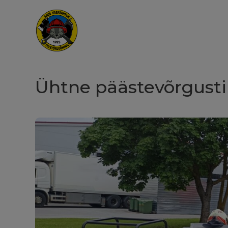
Ühtne päästevõrgusti