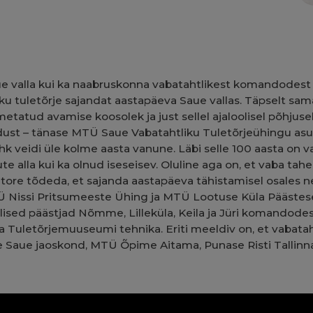
 Saue valla kui ka naabruskonna vabatahtlikest komandodes
u tuletõrje sajandat aastapäeva Saue vallas. Täpselt sama
tud avamise koosolek ja just sellel ajaloolisel põhjusel t
adust – tänase MTÜ Saue Vabatahtliku Tuletõrjeühingu asut
k veidi üle kolme aasta vanune. Läbi selle 100 aasta on 
ute alla kui ka olnud iseseisev. Oluline aga on, et vaba ta
 tore tõdeda, et sajanda aastapäeva tähistamisel osales 
Ü Nissi Pritsumeeste Ühing ja
MTÜ Lootuse Küla Päästese
selised päästjad Nõmme, Lilleküla, Keila ja Jüri komandod
a Tuletõrjemuuseumi tehnika. Eriti meeldiv on, et vabata
e Saue jaoskond, MTÜ Õpime Aitama, Punase Risti Tallinna