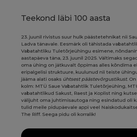
Teekond läbi 100 aasta
23. juunil rivistus suur hulk päästetehnikat nii
Ladva tänavale. Eesmärk oli tähistada vabatahtlik
Vabatahtliku Tuletõrjeühingu esimene, nõndanimeta
aastapäeva täna, 23. juunil 2025. Vältimaks seg
oma ühing on jätkuvalt õppimas alles kõndima eh
eripalgelisi struktuure, kuulunud nii teiste ühing
jääma alati osaks
ühtsest päästevõrgustikust
. On
kolm:
MTÜ Saue Vabatahtlik Tuletõrjeühing
, MT
vabatahtlikud Sakust, Raest ja Koplist ning kut
välijuht oma juhtimisautoga ning esindatud oli k
tulid meile pidupäevale appi veel Naiskodukaits
The Riff. Seega pidu oli korralik!