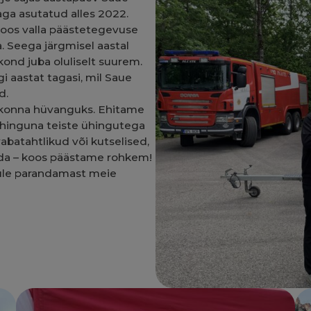
aga asutatud alles 2022.
koos valla päästetegevuse
a. Seega järgmisel aastal
kond juba oluliselt suurem.
i aastat tagasi, mil Saue
d.
ukonna hüvanguks. Ehitame
ühinguna teiste ühingutega
abatahtlikud või kutselised,
mida – koos päästame rohkem!
idule parandamast meie