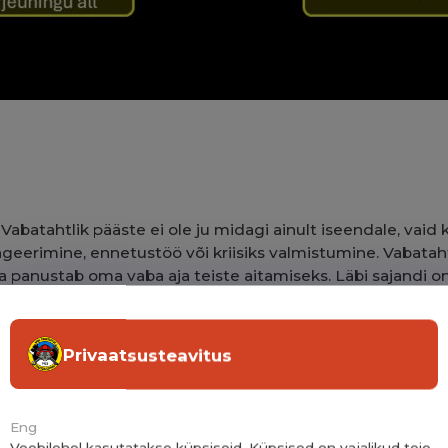
s. Vabatahtlik pääste ei ole ju midagi ainult iseendale, va
eerimine, ennetustöö või kriisiks valmistumine. Vabatah
a panustab oma vaba aja teiste aitamiseks. Läbi sajandi
 tormid, ohtlikud ained või lihtsalt segadus. Need inime
ult – ja seda kõike kogukonna heaks!
äbi Saue linna kulgenud jalutuskäik äratas nii mõnegi hilis
Privaatsusteavitus
iti, kas kuskil on suur tulekahju. Seekord oli tegemist siis
ma kätte päästetehnikat ja demoesinemisi kaema. Kogu killav
Eng
Veebilehel kasutatakse küpsiseid. Küpsised on vajalikud teie