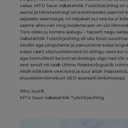
vallas. MTÜ Saue Vabatahtlik Tuletõrjeühing on 
aastal ja tähistasimegi oma kolmeseks saamist 
sajaseks saamisega, nii naljakalt kui see ka ei kõl
saame alles neli ning loodetavasti on siis liikmes
Tore oleks ju korrata ajalugu – täpselt nagu sadag
Vabatahtlik Tuletõrjeühing oli üks Eesti suurimai
Seniks aga pingutame ja panustame edasi kog
edasi väärt sõprussidemeid nii ühingu sees kui 
aga loomulikult ka komandodega, olgu nad siis v
sest ainult nii saab Ühtne Päästevõrgustik toi
Aitäh kõikidele veel kord ja suur aitäh Päästeli
elupäästevõimekust AED aparaadi kinkimisega.
Riho Juurik
MTÜ Saue Vabatahtlik Tuletõrjeühing