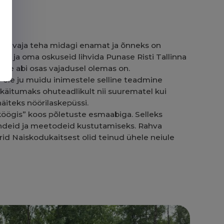
s on vaja teha midagi enamat ja õnneks on
a ja oma oskuseid lihvida Punase Risti Tallinna
esmase abi osas vajadusel olemas on.
ole ju muidu inimestele selline teadmine
 käitumaks ohuteadlikult nii suurematel kui
äiteks nöörilaskepüssi.
ögis” koos põletuste esmaabiga. Selleks
endeid ja meetodeid kustutamiseks. Rahva
rid Naiskodukaitsest olid teinud ühele neiule