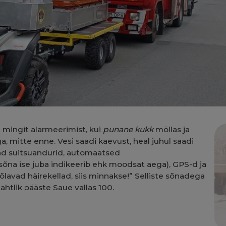
ud mingit alarmeerimist, kui
punane kukk
möllas ja
ga, mitte enne. Vesi saadi kaevust, heal juhul saadi
ad suitsuandurid, automaatsed
sõna ise juba indikeerib ehk moodsat aega), GPS-d ja
õlavad häirekellad, siis minnakse!” Selliste sõnadega
htlik pääste Saue vallas 100.