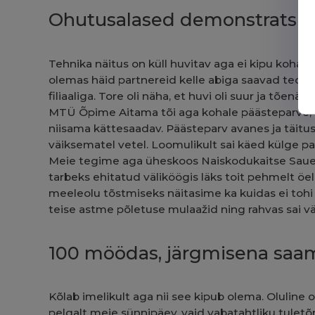
Ohutusalased demonstratsi
Tehnika näitus on küll huvitav aga ei kipu kohal
olemas häid partnereid kelle abiga saavad teost
filiaaliga. Tore oli näha, et huvi oli suur ja tõen
MTÜ Õpime Aitama tõi aga kohale päästeparve, m
niisama kättesaadav. Päästeparv avanes ja täitus
väiksematel vetel. Loomulikult sai käed külge p
Meie tegime aga üheskoos Naiskodukaitse Saue 
tarbeks ehitatud väliköögis läks toit pehmelt 
meeleolu tõstmiseks näitasime ka kuidas ei tohi 
teise astme põletuse mulaažid ning rahvas sai v
100 möödas, järgmisena saa
Kõlab imelikult aga nii see kipub olema. Oluline 
pelgalt meie sünnipäev, vaid vabatahtliku tuletõ