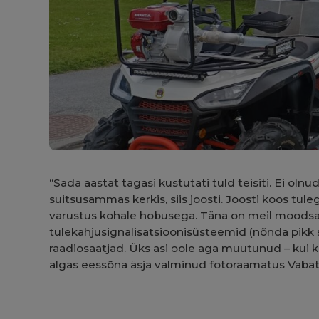
“Sada aastat tagasi kustutati tuld teisiti. Ei oln
suitsusammas kerkis, siis joosti. Joosti koos tule
varustus kohale hobusega. Täna on meil moods
tulekahjusignalisatsioonisüsteemid (nõnda pikk 
raadiosaatjad. Üks asi pole aga muutunud – kui k
algas eessõna äsja valminud fotoraamatus Vabata