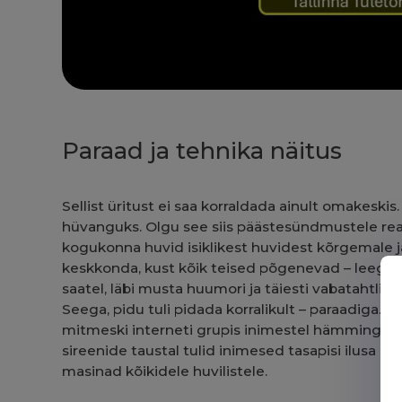
Paraad ja tehnika näitus
Sellist üritust ei saa korraldada ainult omakeski
hüvanguks. Olgu see siis päästesündmustele reag
kogukonna huvid isiklikest huvidest kõrgemale j
keskkonda, kust kõik teised põgenevad – leegid,
saatel, läbi musta huumori ja täiesti vabatahtlik
Seega, pidu tuli pidada korralikult – paraadiga. L
mitmeski interneti grupis inimestel hämming ja uur
sireenide taustal tulid inimesed tasapisi ilusa il
masinad kõikidele huvilistele.