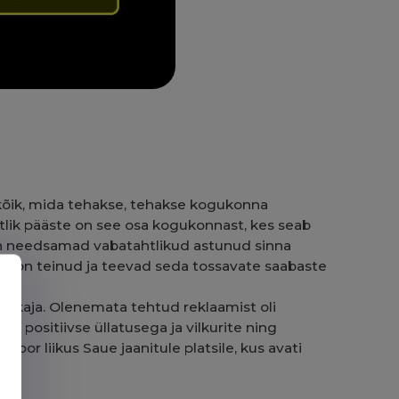
id kõik, mida tehakse, tehakse kogukonna
tlik pääste on see osa kogukonnast, kes seab
 on needsamad vabatahtlikud astunud sinna
sed on teinud ja teevad seda tossavate saabaste
e ärkaja. Olenemata tehtud reklaamist oli
ki positiivse üllatusega ja vilkurite ning
oor liikus Saue jaanitule platsile, kus avati