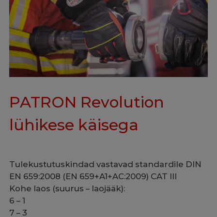
PATRON Revolution
lühikese käisega
Tulekustutuskindad vastavad standardile DIN
EN 659:2008 (EN 659+A1+AC:2009) CAT III
Kohe laos (suurus – laojääk):
6 – 1
7 – 3