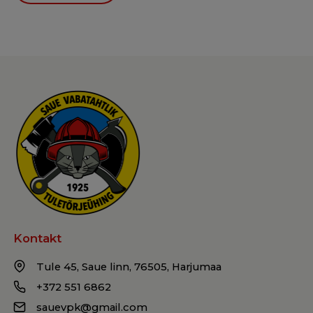
Kontakt
Tule 45, Saue linn, 76505, Harjumaa
+372 551 6862
sauevpk@gmail.com