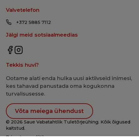
Valvetelefon
+372 5885 7112
Jälgi meid sotsiaalmeedias
Tekkis huvi?
Ootame alati enda hulka uusi aktiivseid inimesi,
kes tahavad panustada oma kogukonna
turvalisusesse.
Võta meiega ühendust
© 2026 Saue Vabatahtlik Tuletõrjeühing. Kõik õigused
kaitstud.
Privaatsuspoliitika