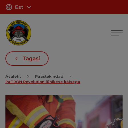
Est
Tagasi
Avaleht
Päästekindad
PATRON Revolution lühikese käisega