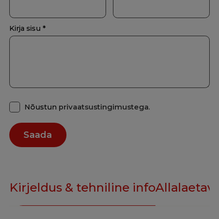
Kirja sisu *
Nõustun
privaatsustingimustega
.
Kirjeldus & tehniline info
Allalaetava