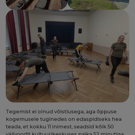
Tegemist ei olnud võistlusega, aga õppuse
kogemusele tuginedes on edaspidiseks hea
teada, et kokku 11 inimest, seadsid kõik 50
välivoodit kultuurikeskuses paika 52 minutiga,