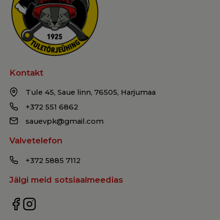
Kontakt
Tule 45, Saue linn, 76505, Harjumaa
+372 551 6862
sauevpk@gmail.com
Valvetelefon
+372 5885 7112
Jälgi meid sotsiaalmeedias