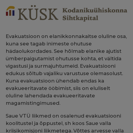
Evakuatsioon on elanikkonnakaitse oluline osa,
kuna see tagab inimeste ohutuse
hädaolukordades. See hõlmab elanike ajutist
ümberpaigutamist ohutusse kohta, et vältida
vigastusi ja surmajuhtumeid. Evakuatsiooni
edukus sõltub vajaliku varustuse olemasolust.
Kuna evakuatsioon ühendab endas ka
evakueeritavate ööbimist, siis on eluliselt
oluline lahendada evakueeritavate
magamistingimused.
Saue VTÜ liikmed on osalenud evakuatsiooni
koolitustel ja õppustel, sh koos Saue valla
kriisikomisjoni liikmetega. Võttes arvesse valla