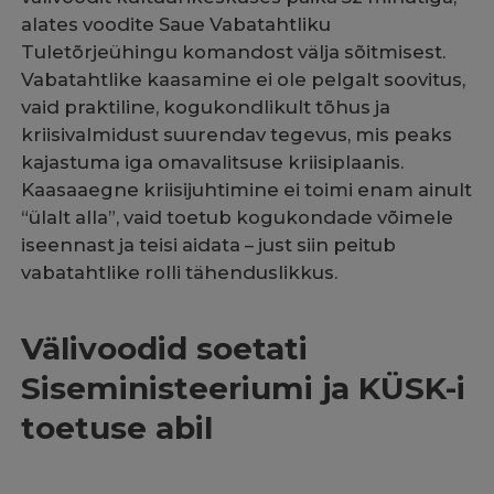
alates voodite Saue Vabatahtliku
Tuletõrjeühingu komandost välja sõitmisest.
Vabatahtlike kaasamine ei ole pelgalt soovitus,
vaid praktiline, kogukondlikult tõhus ja
kriisivalmidust suurendav tegevus, mis peaks
kajastuma iga omavalitsuse kriisiplaanis.
Kaasaaegne kriisijuhtimine ei toimi enam ainult
“ülalt alla”, vaid toetub kogukondade võimele
iseennast ja teisi aidata – just siin peitub
vabatahtlike rolli tähenduslikkus.
Välivoodid soetati
Siseministeeriumi ja KÜSK-i
toetuse abil