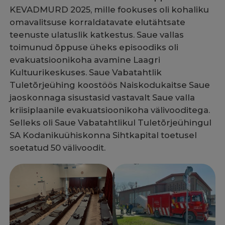
KEVADMURD 2025, mille fookuses oli kohaliku
omavalitsuse korraldatavate elutähtsate
teenuste ulatuslik katkestus. Saue vallas
toimunud õppuse üheks episoodiks oli
evakuatsioonikoha avamine Laagri
Kultuurikeskuses. Saue Vabatahtlik
Tuletõrjeühing koostöös Naiskodukaitse Saue
jaoskonnaga sisustasid vastavalt Saue valla
kriisiplaanile evakuatsioonikoha välivooditega.
Selleks oli Saue Vabatahtlikul Tuletõrjeühingul
SA Kodanikuühiskonna Sihtkapital toetusel
soetatud 50 välivoodit.