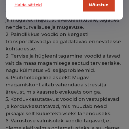
Halda sätteid
Nõustun
täidavad evakuatsioonis järgmiseid eesmärke:
1. Kiire reageerimine: voodid võimaldavad kiiret
ja mugavat majutust evakueeritutele, tagades
nende turvalisuse ja mugavuse.
2. Paindlikkus: voodid on kergesti
transporditavad ja paigaldatavad erinevatesse
kohtadesse.
3. Tervise ja hügieeni tagamine: voodid aitavad
vältida maas magamisega seotud terviseriske,
nagu külmetus või seljaprobleemid.
4. Psühholoogiline aspekt: Mugav
magamiskoht aitab vähendada stressi ja
ärevust, mis kaasneb evakuatsiooniga.
5. Korduvkasutatavus: voodid on vastupidavad
ja korduvkasutatavad, mis muudab need
pikaajaliselt kuluefektiivseks lahenduseks.
6. Varustuse valmisolek: voodid tagavad, et
oleme alati valmis ootamatusteks ja suudame