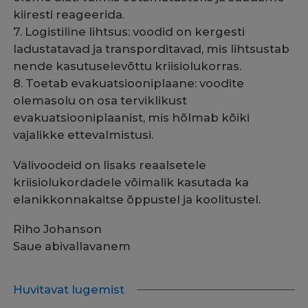
kiiresti reageerida.
7. Logistiline lihtsus: voodid on kergesti
ladustatavad ja transporditavad, mis lihtsustab
nende kasutuselevõttu kriisiolukorras.
8. Toetab evakuatsiooniplaane: voodite
olemasolu on osa terviklikust
evakuatsiooniplaanist, mis hõlmab kõiki
vajalikke ettevalmistusi.
Välivoodeid on lisaks reaalsetele
kriisiolukordadele võimalik kasutada ka
elanikkonnakaitse õppustel ja koolitustel.
Riho Johanson
Saue abivallavanem
Huvitavat lugemist