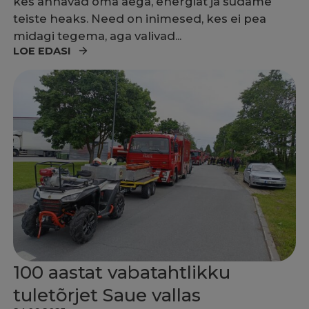
kes annavad oma aega, energiat ja südame
teiste heaks. Need on inimesed, kes ei pea
midagi tegema, aga valivad...
LOE EDASI
100 aastat vabatahtlikku
tuletõrjet Saue vallas